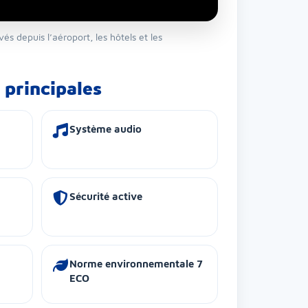
és depuis l’aéroport, les hôtels et les
 principales
Système audio
Sécurité active
Norme environnementale 7
ECO