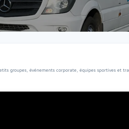
etits groupes, événements corporate, équipes sportives et trans