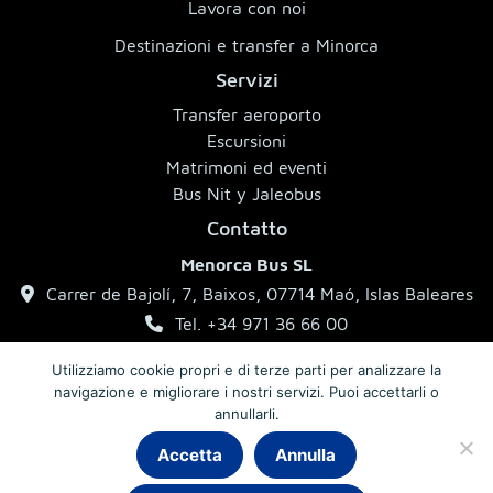
Lavora con noi
Destinazioni e transfer a Minorca
Servizi
Transfer aeroporto
Escursioni
Matrimoni ed eventi
Bus Nit y Jaleobus
Contatto
Menorca Bus SL
Carrer de Bajolí, 7, Baixos, 07714 Maó, Islas Baleares
Tel. +34 971 36 66 00
info@menorcabus.com
Utilizziamo cookie propri e di terze parti per analizzare la
navigazione e migliorare i nostri servizi. Puoi accettarli o
annullarli.
Accetta
Annulla
Note legali
Informativa sulla privacy
Condizioni generali