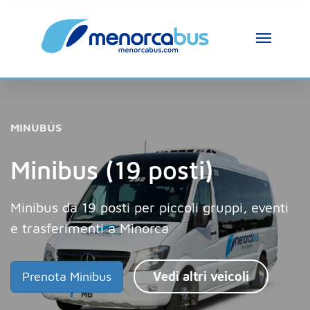
Assistente MenorcaBus
MenorcaBus Assistant
Ciao, sono l’assistente di MenorcaBus. Come 
MINUBÚS
posso aiutarti?
Minibus (19 posti)
Minibus da 19 posti per piccoli gruppi, eventi
e trasferimenti a Minorca
Prenota Minibus
Vedi altri veicoli