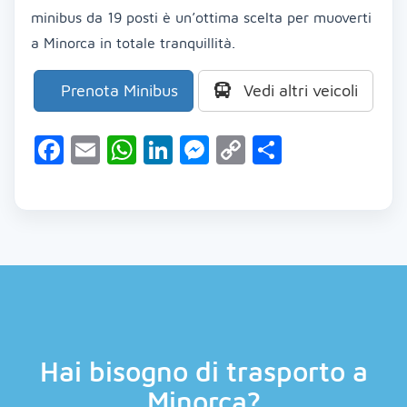
minibus da 19 posti è un’ottima scelta per muoverti
a Minorca in totale tranquillità.
Prenota Minibus
Vedi altri veicoli
Facebook
Email
WhatsApp
LinkedIn
Messenger
Copy
Condividi
Link
Hai bisogno di trasporto a
Minorca?