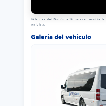
Vídeo real del Minibús de 19 plazas en servicio de
en la isla.
Galería del vehículo