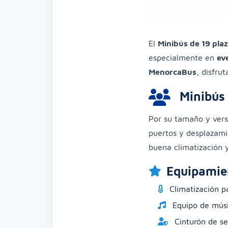
El
Minibús de 19 pla
especialmente en
ev
MenorcaBus
, disfru
Minibús 
Por su tamaño y versa
puertos y desplazami
buena climatización y
Equipamien
Climatización pa
Equipo de músi
Cinturón de se