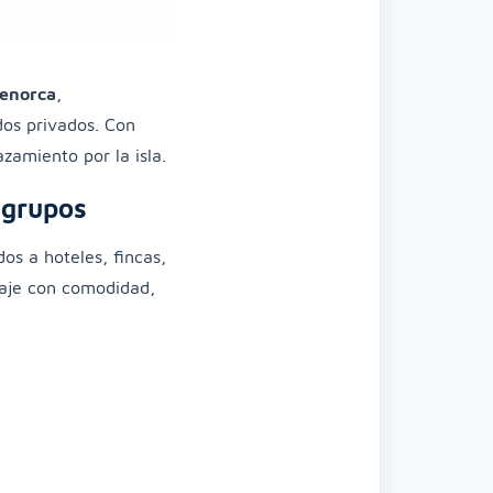
Menorca
,
dos privados. Con
zamiento por la isla.
 grupos
os a hoteles, fincas,
iaje con comodidad,