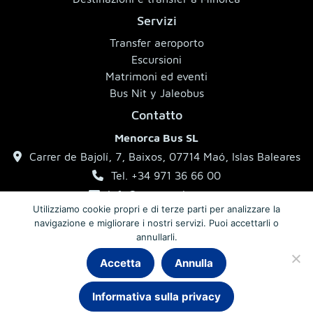
Servizi
Transfer aeroporto
Escursioni
Matrimoni ed eventi
Bus Nit y Jaleobus
Contatto
Menorca Bus SL
Carrer de Bajolí, 7, Baixos, 07714 Maó, Islas Baleares
Tel. +34 971 36 66 00
info@menorcabus.com
Utilizziamo cookie propri e di terze parti per analizzare la
navigazione e migliorare i nostri servizi. Puoi accettarli o
annullarli.
Note legali
Informativa sulla privacy
Condizioni generali
Accetta
Annulla
Informativa sulla privacy
© 2026 MenorcaBus · Autobus a Minorca