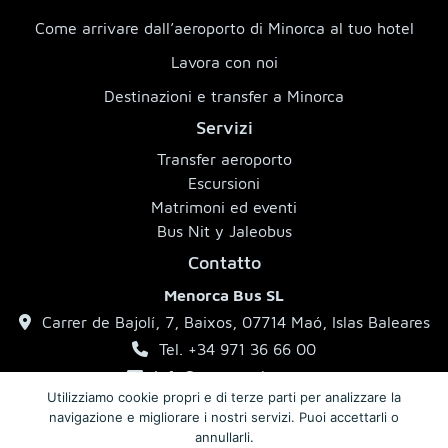
Come arrivare dall’aeroporto di Minorca al tuo hotel
Lavora con noi
Destinazioni e transfer a Minorca
Servizi
Transfer aeroporto
Escursioni
Matrimoni ed eventi
Bus Nit y Jaleobus
Contatto
Menorca Bus SL
Carrer de Bajolí, 7, Baixos, 07714 Maó, Islas Baleares
Tel. +34 971 36 66 00
info@menorcabus.com
Utilizziamo cookie propri e di terze parti per analizzare la
navigazione e migliorare i nostri servizi. Puoi accettarli o
annullarli.