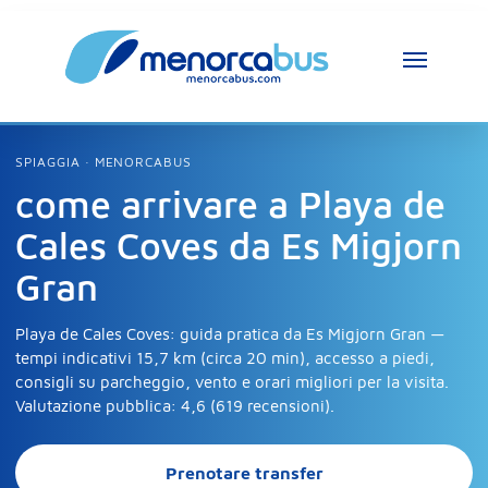
Assistente MenorcaBus
MenorcaBus Assistant
SPIAGGIA · MENORCABUS
come arrivare a Playa de
Ciao, sono l’assistente di MenorcaBus. Come 
Cales Coves da Es Migjorn
posso aiutarti?
Gran
Playa de Cales Coves: guida pratica da Es Migjorn Gran —
tempi indicativi 15,7 km (circa 20 min), accesso a piedi,
consigli su parcheggio, vento e orari migliori per la visita.
Valutazione pubblica: 4,6 (619 recensioni).
Prenotare transfer