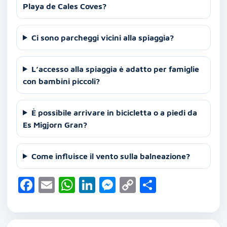
Playa de Cales Coves?
Ci sono parcheggi vicini alla spiaggia?
L’accesso alla spiaggia è adatto per famiglie
con bambini piccoli?
È possibile arrivare in bicicletta o a piedi da
Es Migjorn Gran?
Come influisce il vento sulla balneazione?
F
E
W
Li
M
C
C
a
m
h
n
e
o
o
c
ai
at
k
ss
p
n