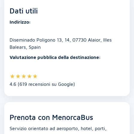
e
l
s
e
e
y
di
Dati utili
b
A
dI
n
Li
vi
o
p
n
g
n
di
Indirizzo:
o
p
er
k
k
Diseminado Poligono 13, 14, 07730 Alaior, Illes
Balears, Spain
Valutazione pubblica della destinazione:
★
★
★
★
★
4.6 (619 recensioni su Google)
Prenota con MenorcaBus
Servizio orientato ad aeroporto, hotel, porti,